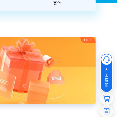
其他
HOT
人
工
客
服