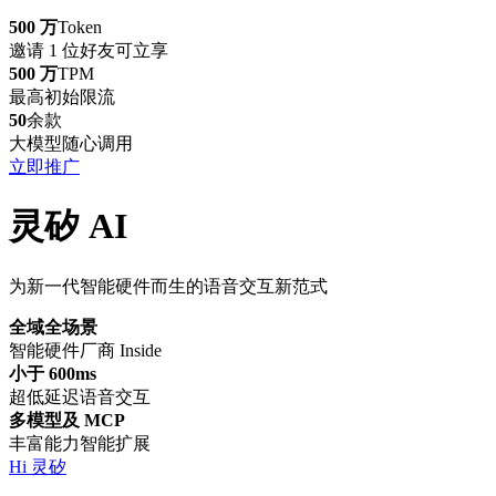
500 万
Token
邀请 1 位好友可立享
500 万
TPM
最高初始限流
50
余款
大模型随心调用
立即推广
灵矽 AI
为新一代智能硬件而生的语音交互新范式
全域全场景
智能硬件厂商 Inside
小于 600ms
超低延迟语音交互
多模型及 MCP
丰富能力智能扩展
Hi 灵矽