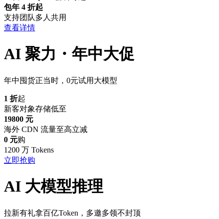
包年 4 折起
支持团队多人共用
查看详情
AI 聚力・年中大促
年中囤货正当时，0元试用大模型
1 折
起
新客对象存储低至
19800 元
海外 CDN 流量至高立减
0 元
购
1200 万 Tokens
立即抢购
AI 大模型推理
拉新有礼拿百亿Token，多邀多领不封顶